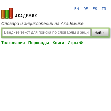
EN
DE
ES
FR
academic.ru
Словари и энциклопедии на Академике
Найти!
Толкования
Переводы
Книги
Игры ⚽