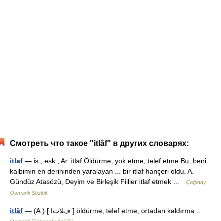
Смотреть что такое "itlâf" в других словарях:
itlaf
— is., esk., Ar. itlāf Öldürme, yok etme, telef etme Bu, beni
kalbimin en derininden yaralayan ... bir itlaf hançeri oldu. A.
Gündüz Atasözü, Deyim ve Birleşik Fiiller itlaf etmek …
Çağatay
Osmanlı Sözlük
itlâf
— (A.) [ فﻼﺕا ] öldürme, telef etme, ortadan kaldırma …