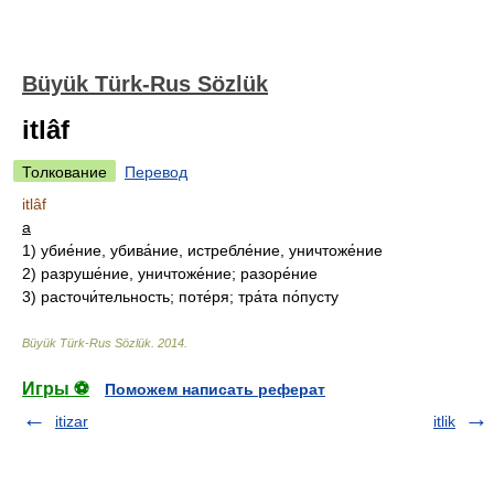
Büyük Türk-Rus Sözlük
itlâf
Толкование
Перевод
itlâf
а
1)
убие́ние, убива́ние, истребле́ние, уничтоже́ние
2)
разруше́ние, уничтоже́ние; разоре́ние
3)
расточи́тельность; поте́ря; тра́та по́пусту
Büyük Türk-Rus Sözlük
.
2014
.
Игры ⚽
Поможем написать реферат
itizar
itlik