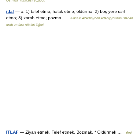
Osmanli Türkçesİ sözlüğü
itlaf
— ə. 1) tələf etmə, həlak etmə; öldürmə; 2) boş yerə sərf
etmə; 3) xarab etmə; pozma …
Klassik Azərbaycan ədəbiyyatında islənən
ərəb və fars sözləri lüğəti
İTLAF
— Ziyan etmek. Telef etmek. Bozmak. * Öldürmek …
Yeni