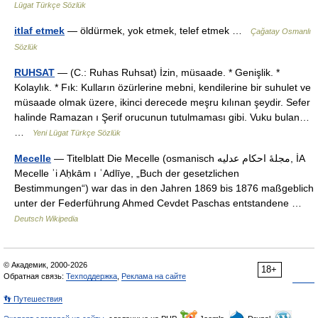
Lügat Türkçe Sözlük
itlaf etmek
— öldürmek, yok etmek, telef etmek …
Çağatay Osmanlı
Sözlük
RUHSAT
— (C.: Ruhas Ruhsat) İzin, müsaade. * Genişlik. *
Kolaylık. * Fık: Kulların özürlerine mebni, kendilerine bir suhulet ve
müsaade olmak üzere, ikinci derecede meşru kılınan şeydir. Sefer
halinde Ramazan ı Şerif orucunun tutulmaması gibi. Vuku bulan…
…
Yeni Lügat Türkçe Sözlük
Mecelle
— Titelblatt Die Mecelle (osmanisch ‏مجلۀ احکام عدلیه‎, İA
Mecelle ʾi Aḥkām ı ʿAdlīye, „Buch der gesetzlichen
Bestimmungen“) war das in den Jahren 1869 bis 1876 maßgeblich
unter der Federführung Ahmed Cevdet Paschas entstandene …
Deutsch Wikipedia
© Академик, 2000-2026
18+
Обратная связь:
Техподдержка
,
Реклама на сайте
👣 Путешествия